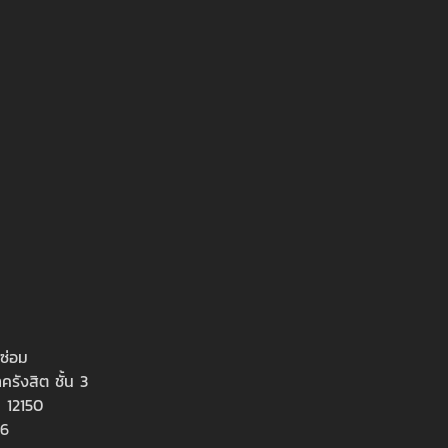
าซ่อม
ครังสิต ชั้น 3
ี 12150
36