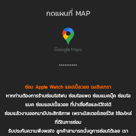
กดแผนที่ MAP
**********
ซ่อม Apple Watch แอปเปิ้ลวอช ฉะเชิงเทรา
หากท่านต้องการร้านซ่อมไอโฟน ซ่อมไอแพด ซ่อมแมคบุ๊ค ซ่อมไอ
แมค ซ่อมแอปเปิ้ลวอช ที่น่าเชื่อถือและไว้ใจได้
ซ่อมแล้วงานออกมามีประสิทธิภาพ เพราะมิสเตอร์เซอร์วิส ใช้อะไหล่
ที่ดีในการซ่อม
รับประกันความพึงพอใจ ลูกค้าสามารถนั่งดูการซ่อมได้เลย เรา