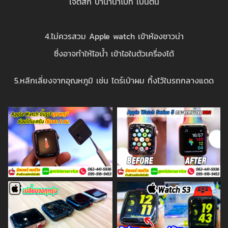
เจ็ตสกี บานาน่าโบ๊ท เป็นต้น
4.ไม่ควรสวม Apple watch เข้าห้องซาวน่า
ซึ่งอาจทำให้ไอน้ำ เข้าไอในตัวเครื่องได้
5.หลีกเลี่ยงจากอุณหภูมิ เช่น ไดร์เป่าผม ทิ้งไว้ในรถกลางแดด